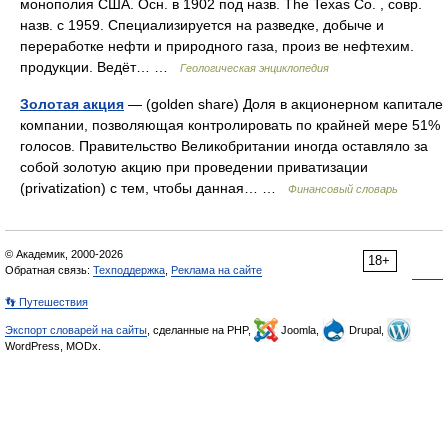
монополия США. Осн. в 1902 под назв. The Texas Co. , совр.
назв. с 1959. Специализируется на разведке, добыче и
переработке нефти и природного газа, произ ве нефтехим.
продукции. Ведёт… …
Геологическая энциклопедия
Золотая акция
— (golden share) Доля в акционерном капитале
компании, позволяющая контролировать по крайней мере 51%
голосов. Правительство Великобритании иногда оставляло за
собой золотую акцию при проведении приватизации
(privatization) с тем, чтобы данная… …
Финансовый словарь
© Академик, 2000-2026
18+
Обратная связь:
Техподдержка
,
Реклама на сайте
👣 Путешествия
Экспорт словарей на сайты
, сделанные на PHP,
Joomla,
Drupal,
WordPress, MODx.